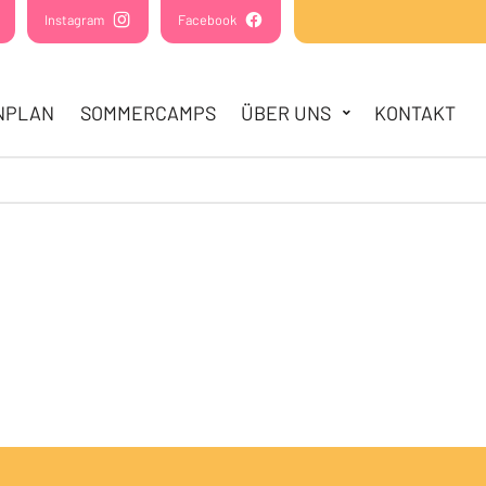
(Öffnet in einem neuen Tab oder Fenster)
Instagram
(Öffnet in einem neuen Tab oder Fenster)
Facebook
(Öffnet in einem neuen Tab oder Fens
NPLAN
SOMMERCAMPS
ÜBER UNS
KONTAKT