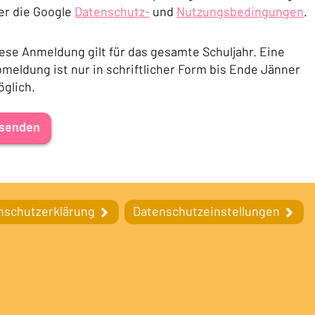
er die Google
Datenschutz-
und
Nutzungsbedingungen
.
(Öffnet in einem neuen Tab oder Fenster)
(Öffnet in einem neuen T
ese Anmeldung gilt für das gesamte Schuljahr. Eine
meldung ist nur in schriftlicher Form bis Ende Jänner
glich.
senden
nschutzerklärung
Datenschutzeinstellungen