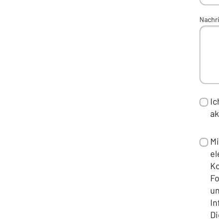
Nachr
Ic
ak
Mi
el
Ko
Fo
u
In
Di