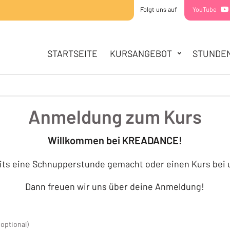
Folgt uns auf
YouTube
HAUPTNAVIGATION
STARTSEITE
STARTSEITE
KURSANGEBOT
STUNDE
KURSANGEBOT
MINIS
KIDDIES
TEENS
Anmeldung zum Kurs
STUNDENPLAN
SOMMERCAMPS
Willkommen bei KREADANCE!
ÜBER UNS
its eine Schnupperstunde gemacht oder einen Kurs bei
TEAM
STANDORTE
Dann freuen wir uns über deine Anmeldung!
KONTAKT
(optional)