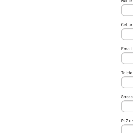
Name 
Gebur
Email
Telef
Stras
PLZ un