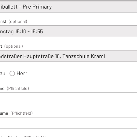
unkt
(optional)
rt
(optional)
rau
Herr
me
(Pflichtfeld)
name
(Pflichtfeld)