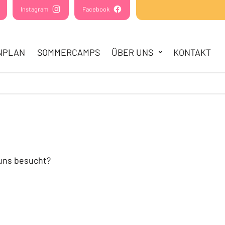
(Öffnet in einem neuen Tab oder Fenster)
Instagram
(Öffnet in einem neuen Tab oder Fenster)
Facebook
(Öffnet in einem neuen Tab oder Fens
NPLAN
SOMMERCAMPS
ÜBER UNS
KONTAKT
 uns besucht?