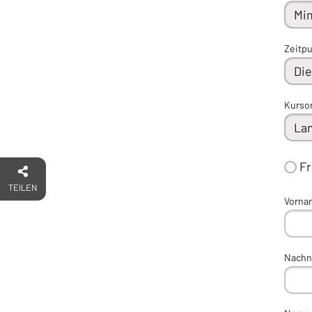
Zeitp
Kurso
F
TEILEN
Vorna
Nach