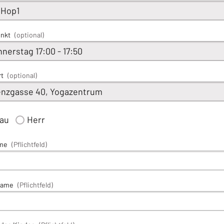
unkt
(optional)
rt
(optional)
rau
Herr
me
(Pflichtfeld)
name
(Pflichtfeld)