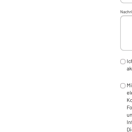
Nachr
Ic
ak
Mi
el
Ko
Fo
u
In
Di