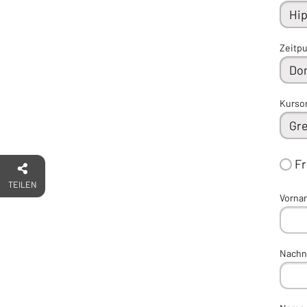
Zeitp
Kurso
F
TEILEN
Vorna
Nach