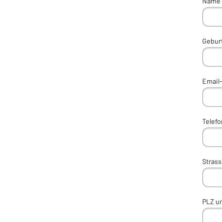
Name 
Gebur
Email
Telef
Stras
PLZ un