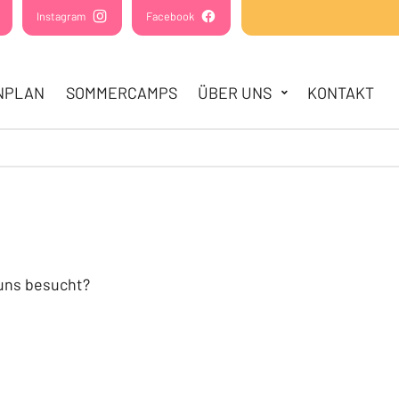
(Öffnet in einem neuen Tab oder Fenster)
Instagram
(Öffnet in einem neuen Tab oder Fenster)
Facebook
(Öffnet in einem neuen Tab oder Fens
NPLAN
SOMMERCAMPS
ÜBER UNS
KONTAKT
 uns besucht?