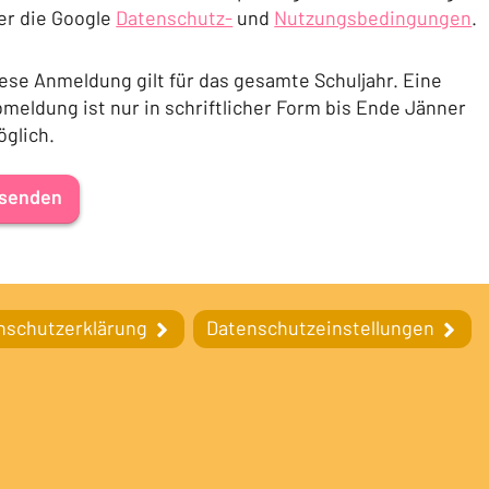
er die Google
Datenschutz-
und
Nutzungsbedingungen
.
(Öffnet in einem neuen Tab oder Fenster)
(Öffnet in einem neuen T
ese Anmeldung gilt für das gesamte Schuljahr. Eine
meldung ist nur in schriftlicher Form bis Ende Jänner
glich.
senden
nschutzerklärung
Datenschutzeinstellungen