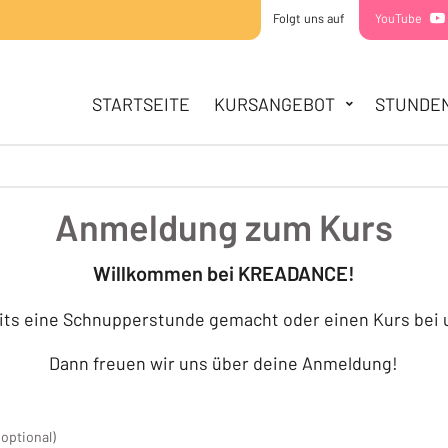
Folgt uns auf
YouTube
HAUPTNAVIGATION
STARTSEITE
STARTSEITE
KURSANGEBOT
STUNDE
KURSANGEBOT
MINIS
KIDDIES
TEENS
Anmeldung zum Kurs
STUNDENPLAN
SOMMERCAMPS
Willkommen bei KREADANCE!
ÜBER UNS
its eine Schnupperstunde gemacht oder einen Kurs bei
TEAM
STANDORTE
Dann freuen wir uns über deine Anmeldung!
KONTAKT
(optional)