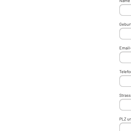
Name 
Gebur
Email
Telef
Stras
PLZ un