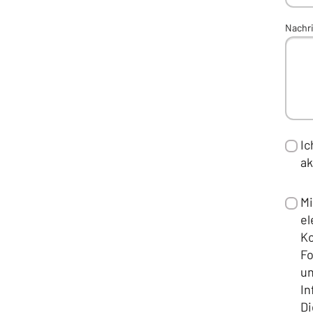
Nachr
Ic
ak
Mi
el
Ko
Fo
u
In
Di