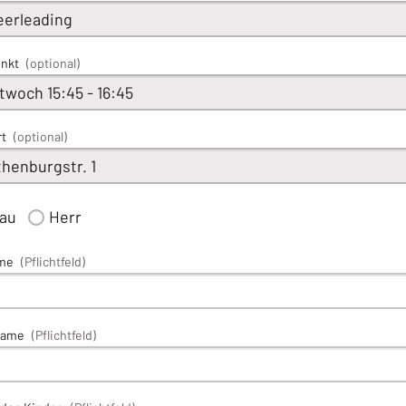
unkt
(optional)
rt
(optional)
rau
Herr
me
(Pflichtfeld)
name
(Pflichtfeld)