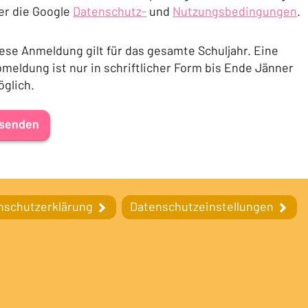
er die Google
Datenschutz-
und
Nutzungsbedingungen
.
(Öffnet in einem neuen Tab oder Fenster)
(Öffnet in einem neuen T
ese Anmeldung gilt für das gesamte Schuljahr. Eine
meldung ist nur in schriftlicher Form bis Ende Jänner
glich.
senden
nschutzerklärung
Datenschutzeinstellungen