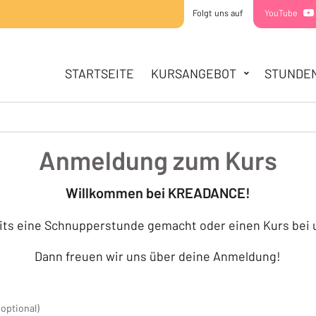
Folgt uns auf
YouTube
HAUPTNAVIGATION
STARTSEITE
STARTSEITE
KURSANGEBOT
STUNDE
KURSANGEBOT
MINIS
KIDDIES
TEENS
Anmeldung zum Kurs
STUNDENPLAN
SOMMERCAMPS
Willkommen bei KREADANCE!
ÜBER UNS
its eine Schnupperstunde gemacht oder einen Kurs bei
TEAM
STANDORTE
Dann freuen wir uns über deine Anmeldung!
KONTAKT
(optional)