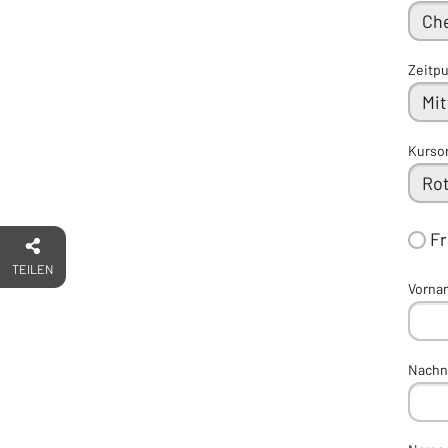
Zeitp
Kurso
F
TEILEN
Vorna
Nach