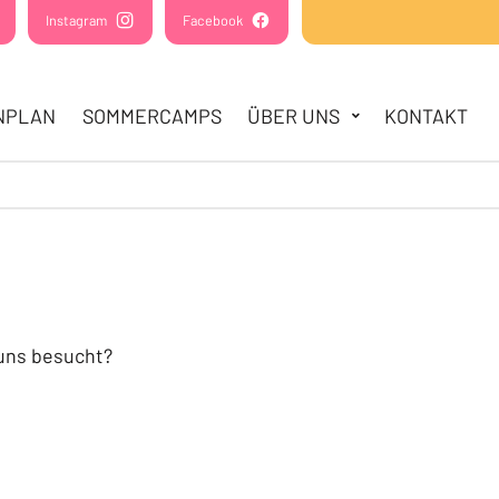
(Öffnet in einem neuen Tab oder Fenster)
Instagram
(Öffnet in einem neuen Tab oder Fenster)
Facebook
(Öffnet in einem neuen Tab oder Fens
NPLAN
SOMMERCAMPS
ÜBER UNS
KONTAKT
 uns besucht?