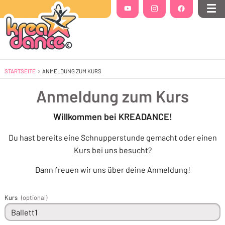
Folgt uns auf
YouTube
(Öffnet in einem neuen Tab oder Fenste
Instagram
(Öffnet in einem neuen Tab 
Facebook
(Öffnet in einem
Me
STARTSEITE
AKTUELL: ANMELDUNG ZUM KURS
ANMELDUNG ZUM KURS
Anmeldung zum Kurs
Willkommen bei KREADANCE!
Du hast bereits eine Schnupperstunde gemacht oder einen
Kurs bei uns besucht?
Dann freuen wir uns über deine Anmeldung!
Kurs
(optional)