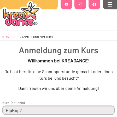
Folgt uns auf
YouTube
(Öffnet in einem neuen Tab oder Fenste
Instagram
(Öffnet in einem neuen Tab 
Facebook
(Öffnet in einem
Me
STARTSEITE
AKTUELL: ANMELDUNG ZUM KURS
ANMELDUNG ZUM KURS
Anmeldung zum Kurs
Willkommen bei KREADANCE!
Du hast bereits eine Schnupperstunde gemacht oder einen
Kurs bei uns besucht?
Dann freuen wir uns über deine Anmeldung!
Kurs
(optional)