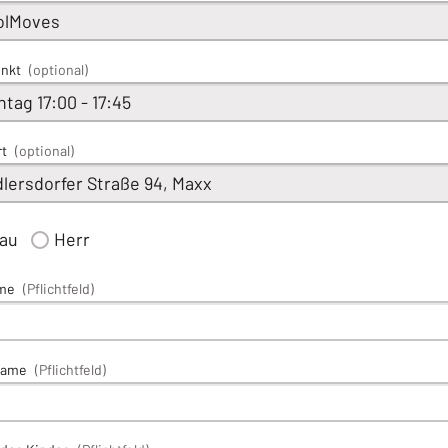
unkt
(optional)
rt
(optional)
rau
Herr
me
(Pflichtfeld)
name
(Pflichtfeld)