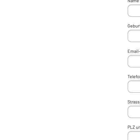
Name 
Gebur
Email
Telef
Stras
PLZ un