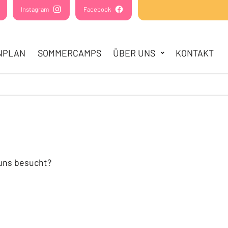
(Öffnet in einem neuen Tab oder Fenster)
Instagram
(Öffnet in einem neuen Tab oder Fenster)
Facebook
(Öffnet in einem neuen Tab oder Fens
NPLAN
SOMMERCAMPS
ÜBER UNS
KONTAKT
 uns besucht?