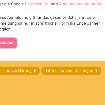
er die Google
Datenschutz-
und
Nutzungsbedingungen
.
(Öffnet in einem neuen Tab oder Fenster)
(Öffnet in einem neuen T
ese Anmeldung gilt für das gesamte Schuljahr. Eine
meldung ist nur in schriftlicher Form bis Ende Jänner
glich.
senden
nschutzerklärung
Datenschutzeinstellungen