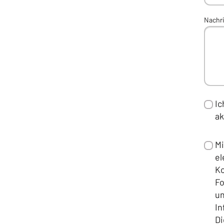
Nachr
Ic
ak
Mi
el
Ko
Fo
u
In
Di