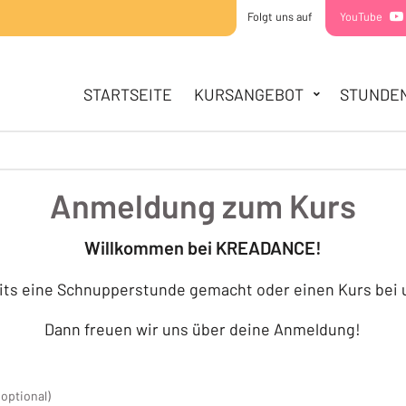
Folgt uns auf
YouTube
HAUPTNAVIGATION
STARTSEITE
STARTSEITE
KURSANGEBOT
STUNDE
KURSANGEBOT
MINIS
KIDDIES
TEENS
Anmeldung zum Kurs
STUNDENPLAN
SOMMERCAMPS
Willkommen bei KREADANCE!
ÜBER UNS
its eine Schnupperstunde gemacht oder einen Kurs bei
TEAM
STANDORTE
Dann freuen wir uns über deine Anmeldung!
KONTAKT
(optional)