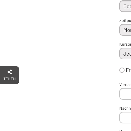
Zeitp
Kurso
F
TEILEN
Vorna
Nach