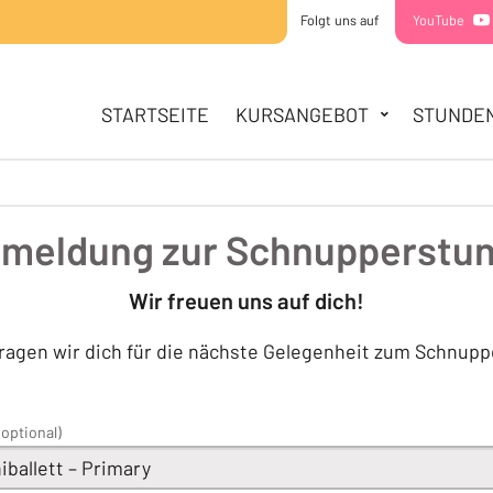
Folgt uns auf
YouTube
HAUPTNAVIGATION
STARTSEITE
STARTSEITE
KURSANGEBOT
STUNDE
KURSANGEBOT
MINIS
KIDDIES
TEENS
meldung zur Schnupperstu
STUNDENPLAN
SOMMERCAMPS
Wir freuen uns auf dich!
ÜBER UNS
ragen wir dich für die nächste Gelegenheit zum Schnupp
TEAM
STANDORTE
KONTAKT
(optional)