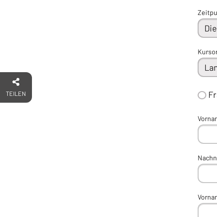
Zeitp
Kurso
F
TEILEN
Vorna
Nachn
Vorna