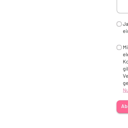
Ja
e
Mi
el
Ko
gi
Ve
ge
N
(Ö
Ab