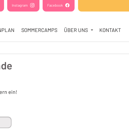
(Öffnet in einem neuen Tab oder Fenster)
Instagram
(Öffnet in einem neuen Tab oder Fenster)
Facebook
(Öffnet in einem neuen Tab oder Fens
NPLAN
SOMMERCAMPS
ÜBER UNS
KONTAKT
nde
ern ein!