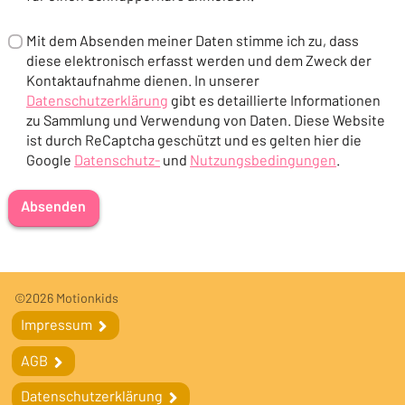
Mit dem Absenden meiner Daten stimme ich zu, dass
diese elektronisch erfasst werden und dem Zweck der
Kontaktaufnahme dienen. In unserer
Datenschutzerklärung
gibt es detaillierte Informationen
(Öffnet in einem neuen Tab oder Fenster)
zu Sammlung und Verwendung von Daten. Diese Website
ist durch ReCaptcha geschützt und es gelten hier die
Google
Datenschutz-
und
Nutzungsbedingungen
.
(Öffnet in einem neuen Tab oder Fenster)
(Öffnet in einem neuen Tab oder F
Absenden
Fußleiste
Fußleistennavigation
©2026 Motionkids
Impressum
Impressum
AGB
AGB
Datenschutzerklärung
Datenschutzerklärung