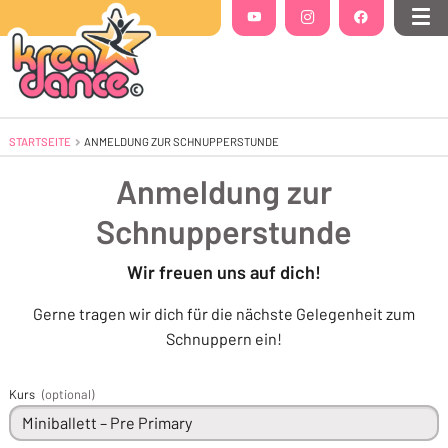
Folgt uns auf
YouTube
(Öffnet in einem neuen Tab oder Fenste
Instagram
(Öffnet in einem neuen Tab 
Facebook
(Öffnet in einem
Me
STARTSEITE
AKTUELL: ANMELDUNG ZUR SCHNUPPERSTUNDE
ANMELDUNG ZUR SCHNUPPERSTUNDE
Anmeldung zur
Schnupperstunde
Wir freuen uns auf dich!
Gerne tragen wir dich für die nächste Gelegenheit zum
Schnuppern ein!
Kurs
(optional)