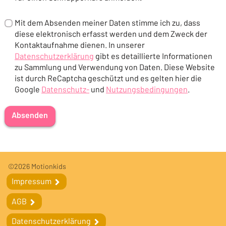
Mit dem Absenden meiner Daten stimme ich zu, dass
diese elektronisch erfasst werden und dem Zweck der
Kontaktaufnahme dienen. In unserer
Datenschutzerklärung
gibt es detaillierte Informationen
(Öffnet in einem neuen Tab oder Fenster)
zu Sammlung und Verwendung von Daten. Diese Website
ist durch ReCaptcha geschützt und es gelten hier die
Google
Datenschutz-
und
Nutzungsbedingungen
.
(Öffnet in einem neuen Tab oder Fenster)
(Öffnet in einem neuen Tab oder F
Absenden
Fußleiste
Fußleistennavigation
©2026 Motionkids
Impressum
Impressum
AGB
AGB
Datenschutzerklärung
Datenschutzerklärung