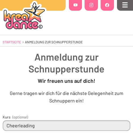
Folgt uns auf
YouTube
(Öffnet in einem neuen Tab oder Fenste
Instagram
(Öffnet in einem neuen Tab 
Facebook
(Öffnet in einem
Me
STARTSEITE
AKTUELL: ANMELDUNG ZUR SCHNUPPERSTUNDE
ANMELDUNG ZUR SCHNUPPERSTUNDE
Anmeldung zur
Schnupperstunde
Wir freuen uns auf dich!
Gerne tragen wir dich für die nächste Gelegenheit zum
Schnuppern ein!
Kurs
(optional)