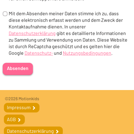
Mit dem Absenden meiner Daten stimme ich zu, dass
diese elektronisch erfasst werden und dem Zweck der
Kontaktaufnahme dienen. In unserer
Datenschutzerklärung
gibt es detaillierte Informationen
(Öffnet in einem neuen Tab oder Fenster)
zu Sammlung und Verwendung von Daten. Diese Website
ist durch ReCaptcha geschützt und es gelten hier die
Google
Datenschutz-
und
Nutzungsbedingungen
.
(Öffnet in einem neuen Tab oder Fenster)
(Öffnet in einem neuen Tab oder F
Absenden
Fußleiste
Fußleistennavigation
©2026 Motionkids
Impressum
Impressum
AGB
AGB
Datenschutzerklärung
Datenschutzerklärung