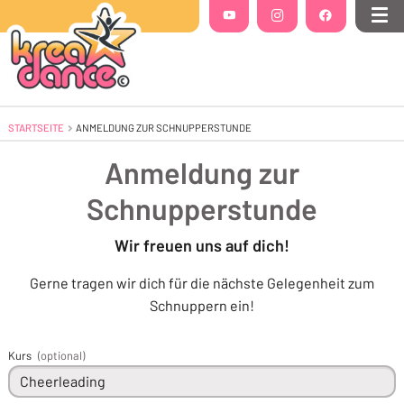
Folgt uns auf
YouTube
(Öffnet in einem neuen Tab oder Fenste
Instagram
(Öffnet in einem neuen Tab 
Facebook
(Öffnet in einem
Me
STARTSEITE
AKTUELL: ANMELDUNG ZUR SCHNUPPERSTUNDE
ANMELDUNG ZUR SCHNUPPERSTUNDE
Anmeldung zur
Schnupperstunde
Wir freuen uns auf dich!
Gerne tragen wir dich für die nächste Gelegenheit zum
Schnuppern ein!
Kurs
(optional)