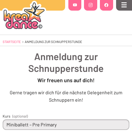
Folgt uns auf
YouTube
(Öffnet in einem neuen Tab oder Fenste
Instagram
(Öffnet in einem neuen Tab 
Facebook
(Öffnet in einem
Me
STARTSEITE
AKTUELL: ANMELDUNG ZUR SCHNUPPERSTUNDE
ANMELDUNG ZUR SCHNUPPERSTUNDE
Anmeldung zur
Schnupperstunde
Wir freuen uns auf dich!
Gerne tragen wir dich für die nächste Gelegenheit zum
Schnuppern ein!
Kurs
(optional)