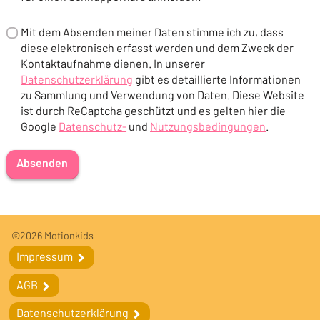
Mit dem Absenden meiner Daten stimme ich zu, dass
diese elektronisch erfasst werden und dem Zweck der
Kontaktaufnahme dienen. In unserer
Datenschutzerklärung
gibt es detaillierte Informationen
(Öffnet in einem neuen Tab oder Fenster)
zu Sammlung und Verwendung von Daten. Diese Website
ist durch ReCaptcha geschützt und es gelten hier die
Google
Datenschutz-
und
Nutzungsbedingungen
.
(Öffnet in einem neuen Tab oder Fenster)
(Öffnet in einem neuen Tab oder F
Absenden
Fußleiste
Fußleistennavigation
©2026 Motionkids
Impressum
Impressum
AGB
AGB
Datenschutzerklärung
Datenschutzerklärung