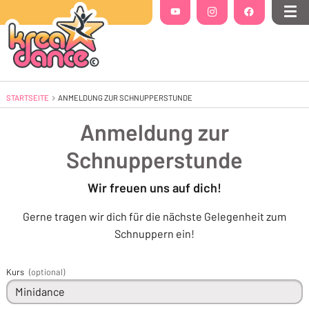
Folgt uns auf
YouTube
(Öffnet in einem neuen Tab oder Fenste
Instagram
(Öffnet in einem neuen Tab 
Facebook
(Öffnet in einem
Me
STARTSEITE
AKTUELL: ANMELDUNG ZUR SCHNUPPERSTUNDE
ANMELDUNG ZUR SCHNUPPERSTUNDE
Anmeldung zur
Schnupperstunde
Wir freuen uns auf dich!
Gerne tragen wir dich für die nächste Gelegenheit zum
Schnuppern ein!
Kurs
(optional)