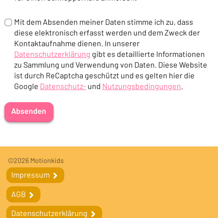
Mit dem Absenden meiner Daten stimme ich zu, dass
diese elektronisch erfasst werden und dem Zweck der
Kontaktaufnahme dienen. In unserer
Datenschutzerklärung
gibt es detaillierte Informationen
(Öffnet in einem neuen Tab oder Fenster)
zu Sammlung und Verwendung von Daten. Diese Website
ist durch ReCaptcha geschützt und es gelten hier die
Google
Datenschutz-
und
Nutzungsbedingungen
.
(Öffnet in einem neuen Tab oder Fenster)
(Öffnet in einem neuen Tab oder F
Absenden
Fußleiste
Fußleistennavigation
©2026 Motionkids
Impressum
Impressum
AGB
AGB
Datenschutzerklärung
Datenschutzerklärung