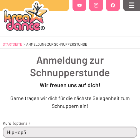
Folgt uns auf
YouTube
(Öffnet in einem neuen Tab oder Fenste
Instagram
(Öffnet in einem neuen Tab 
Facebook
(Öffnet in einem
Me
STARTSEITE
AKTUELL: ANMELDUNG ZUR SCHNUPPERSTUNDE
ANMELDUNG ZUR SCHNUPPERSTUNDE
Anmeldung zur
Schnupperstunde
Wir freuen uns auf dich!
Gerne tragen wir dich für die nächste Gelegenheit zum
Schnuppern ein!
Kurs
(optional)