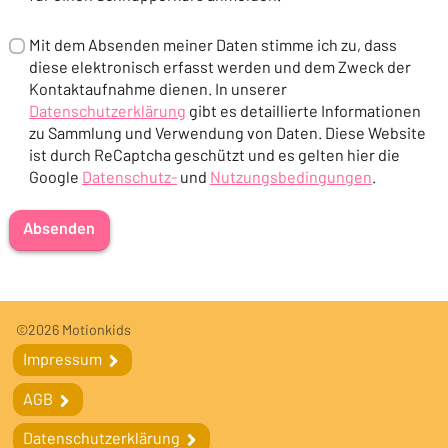
Mit dem Absenden meiner Daten stimme ich zu, dass
diese elektronisch erfasst werden und dem Zweck der
Kontaktaufnahme dienen. In unserer
Datenschutzerklärung
gibt es detaillierte Informationen
(Öffnet in einem neuen Tab oder Fenster)
zu Sammlung und Verwendung von Daten. Diese Website
ist durch ReCaptcha geschützt und es gelten hier die
Google
Datenschutz-
und
Nutzungsbedingungen
.
(Öffnet in einem neuen Tab oder Fenster)
(Öffnet in einem neuen Tab oder F
Absenden
Fußleiste
Fußleistennavigation
©2026 Motionkids
Impressum
Impressum
AGB
AGB
Datenschutzerklärung
Datenschutzerklärung