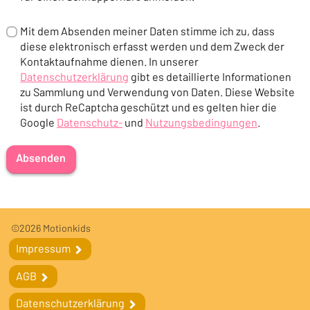
Mit dem Absenden meiner Daten stimme ich zu, dass
diese elektronisch erfasst werden und dem Zweck der
Kontaktaufnahme dienen. In unserer
Datenschutzerklärung
gibt es detaillierte Informationen
(Öffnet in einem neuen Tab oder Fenster)
zu Sammlung und Verwendung von Daten. Diese Website
ist durch ReCaptcha geschützt und es gelten hier die
Google
Datenschutz-
und
Nutzungsbedingungen
.
(Öffnet in einem neuen Tab oder Fenster)
(Öffnet in einem neuen Tab oder F
Absenden
Fußleiste
Fußleistennavigation
©2026 Motionkids
Impressum
Impressum
AGB
AGB
Datenschutzerklärung
Datenschutzerklärung