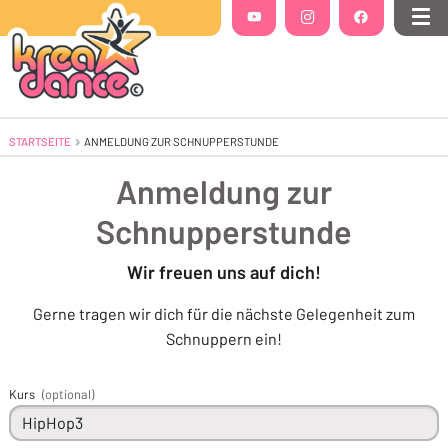
Folgt uns auf
YouTube
(Öffnet in einem neuen Tab oder Fenste
Instagram
(Öffnet in einem neuen Tab 
Facebook
(Öffnet in einem
Me
STARTSEITE
AKTUELL: ANMELDUNG ZUR SCHNUPPERSTUNDE
ANMELDUNG ZUR SCHNUPPERSTUNDE
Anmeldung zur
Schnupperstunde
Wir freuen uns auf dich!
Gerne tragen wir dich für die nächste Gelegenheit zum
Schnuppern ein!
Kurs
(optional)