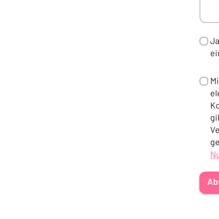
Ja
e
Mi
el
Ko
gi
Ve
ge
N
(Ö
Ab