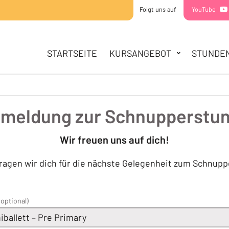
Folgt uns auf
YouTube
HAUPTNAVIGATION
STARTSEITE
STARTSEITE
KURSANGEBOT
STUNDE
KURSANGEBOT
MINIS
KIDDIES
TEENS
meldung zur Schnupperstu
STUNDENPLAN
SOMMERCAMPS
Wir freuen uns auf dich!
ÜBER UNS
ragen wir dich für die nächste Gelegenheit zum Schnupp
TEAM
STANDORTE
KONTAKT
(optional)