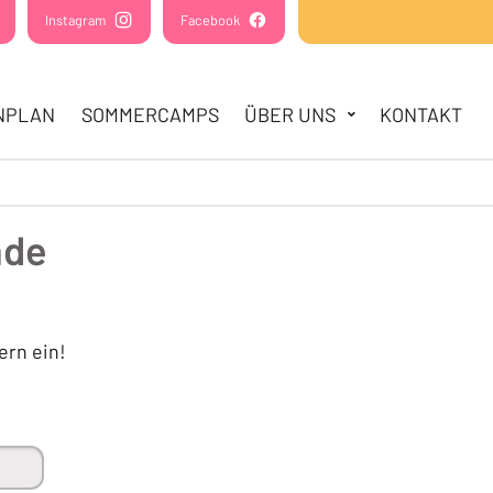
(Öffnet in einem neuen Tab oder Fenster)
Instagram
(Öffnet in einem neuen Tab oder Fenster)
Facebook
(Öffnet in einem neuen Tab oder Fens
NPLAN
SOMMERCAMPS
ÜBER UNS
KONTAKT
nde
ern ein!