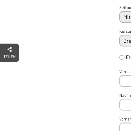
Zeitp
Kurso
F
TEILEN
Vorna
Nachn
Vorna