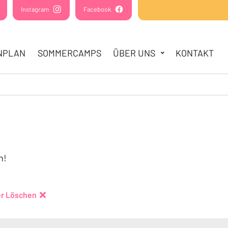
(Öffnet in einem neuen Tab oder Fenster)
Instagram
(Öffnet in einem neuen Tab oder Fenster)
Facebook
(Öffnet in einem neuen Tab oder Fens
NPLAN
SOMMERCAMPS
ÜBER UNS
KONTAKT
!
n!
ter Löschen