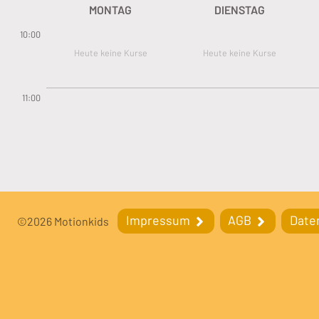
MONTAG
DIENSTAG
10:00
Heute keine Kurse
Heute keine Kurse
11:00
Fußleiste
Fußleistennavigation
Impressum
AGB
Date
©2026 Motionkids
Impressum
AGB
Datenschutzerklärung