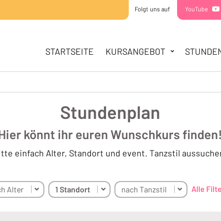
Folgt uns auf
YouTube
HAUPTNAVIGATION
STARTSEITE
STARTSEITE
KURSANGEBOT
STUNDE
KURSANGEBOT
MINIS
KIDDIES
TEENS
Stundenplan
STUNDENPLAN
Hier könnt ihr euren Wunschkurs finden
SOMMERCAMPS
ÜBER UNS
itte einfach Alter, Standort und event. Tanzstil aussuche
TEAM
STANDORTE
KONTAKT
Alle Fil
h Alter
1 Standort
nach Tanzstil