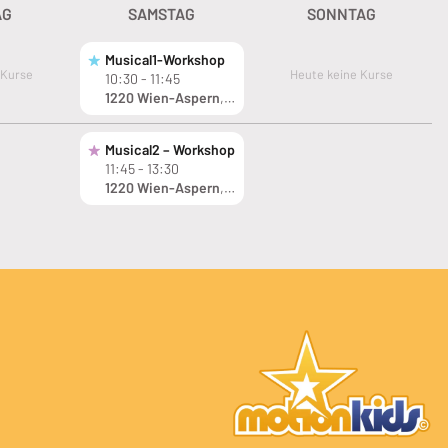
AG
SAMSTAG
SONNTAG
Musical1-Workshop
Musical1-Workshop
 Kurse
Heute keine Kurse
10:30 - 11:45
5-8 Jahre
5-8 Jahre
1220 Wien-Aspern
1220 Wien-Aspern
, Wimpffeng. 25/3 (mpff)
Musical2 – Workshop
Musical2 – Workshop
11:45 - 13:30
9-17 Jahre
9-17 Jahre
1220 Wien-Aspern
1220 Wien-Aspern
, Wimpffeng. 25/3 (mpff)
(