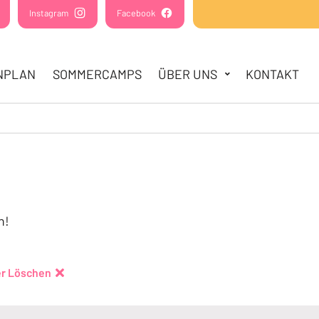
(Öffnet in einem neuen Tab oder Fenster)
Instagram
(Öffnet in einem neuen Tab oder Fenster)
Facebook
(Öffnet in einem neuen Tab oder Fens
NPLAN
SOMMERCAMPS
ÜBER UNS
KONTAKT
!
n!
ter Löschen