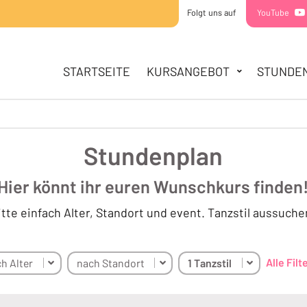
Folgt uns auf
YouTube
HAUPTNAVIGATION
STARTSEITE
STARTSEITE
KURSANGEBOT
STUNDE
KURSANGEBOT
MINIS
KIDDIES
TEENS
Stundenplan
STUNDENPLAN
Hier könnt ihr euren Wunschkurs finden
SOMMERCAMPS
ÜBER UNS
itte einfach Alter, Standort und event. Tanzstil aussuche
TEAM
STANDORTE
KONTAKT
Alle Fil
h Alter
nach Standort
1 Tanzstil