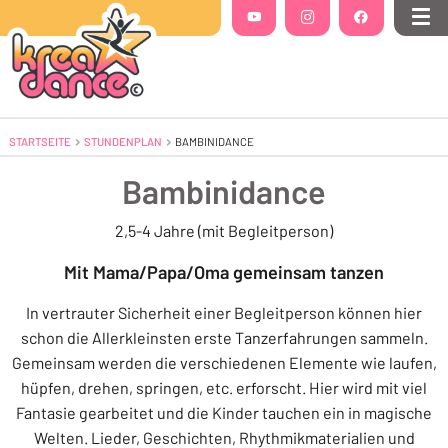
Folgt uns auf
YouTube
(Öffnet in einem neuen Tab oder Fenste
Instagram
(Öffnet in einem neuen Tab 
Facebook
(Öffnet in einem
Me
STARTSEITE
STUNDENPLAN
AKTUELL: BAMBINIDANCE
BAMBINIDANCE
Bambinidance
2,5-4 Jahre (mit Begleitperson)
Mit Mama/Papa/Oma gemeinsam tanzen
In vertrauter Sicherheit einer Begleitperson können hier
schon die Allerkleinsten erste Tanzerfahrungen sammeln.
Gemeinsam werden die verschiedenen Elemente wie laufen,
hüpfen, drehen, springen, etc. erforscht. Hier wird mit viel
Fantasie gearbeitet und die Kinder tauchen ein in magische
Welten. Lieder, Geschichten, Rhythmikmaterialien und