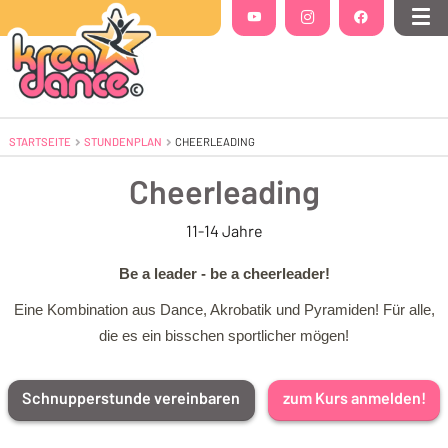
Folgt uns auf
YouTube
(Öffnet in einem neuen Tab oder Fenste
Instagram
(Öffnet in einem neuen Tab 
Facebook
(Öffnet in einem
Me
STARTSEITE
STUNDENPLAN
AKTUELL: CHEERLEADING
CHEERLEADING
Cheerleading
11-14 Jahre
Be a leader - be a cheerleader!
Eine Kombination aus Dance, Akrobatik und Pyramiden! Für alle,
die es ein bisschen sportlicher mögen!
Schnupperstunde vereinbaren
zum Kurs anmelden!