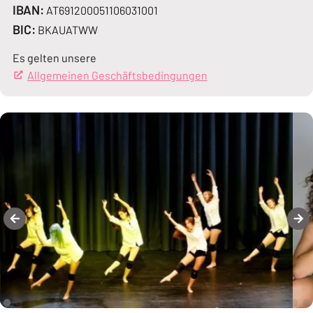
IBAN:
AT691200051106031001
BIC:
BKAUATWW
Es gelten unsere
Allgemeinen Geschäftsbedingungen
(Öffnet in einem neue