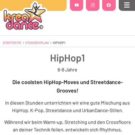
Folgt uns auf
YouTube
(Öffnet in einem neuen Tab oder Fenste
Instagram
(Öffnet in einem neuen Tab 
Facebook
(Öffnet in einem
Me
STARTSEITE
STUNDENPLAN
AKTUELL: HIPHOP1
HIPHOP1
HipHop1
6-8 Jahre
Die coolsten HipHop-Moves und Streetdance-
Grooves!
In diesen Stunden unterrichten wir eine gute Mischung aus
HipHop, K-Pop, Streetdance und UrbanDance-Stilen.
Während wir beim Warm-up, Stretching und den Crossfloors
an deiner Technik feilen, entwickeln sich Rhythmus,