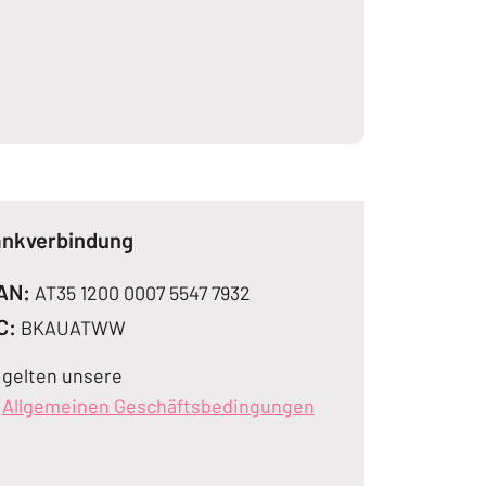
nkverbindung
AN:
AT35 1200 0007 5547 7932
C:
BKAUATWW
 gelten unsere
Allgemeinen Geschäftsbedingungen
(Öffnet in einem ne