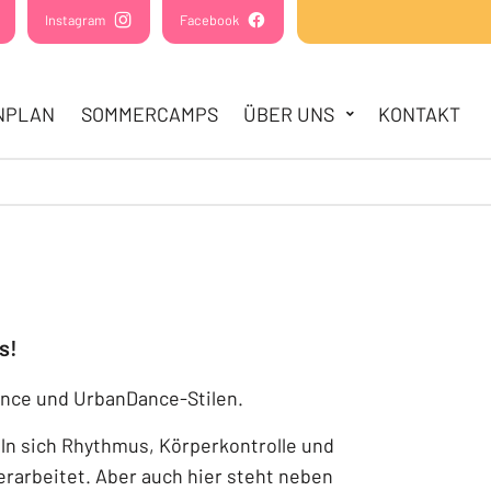
(Öffnet in einem neuen Tab oder Fenster)
Instagram
(Öffnet in einem neuen Tab oder Fenster)
Facebook
(Öffnet in einem neuen Tab oder Fens
NPLAN
SOMMERCAMPS
ÜBER UNS
KONTAKT
s!
ance und UrbanDance-Stilen.
ln sich Rhythmus, Körperkontrolle und
arbeitet. Aber auch hier steht neben