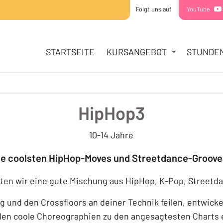
Folgt uns auf
YouTube
HAUPTNAVIGATION
STARTSEITE
STARTSEITE
KURSANGEBOT
STUNDE
KURSANGEBOT
MINIS
KIDDIES
TEENS
HipHop3
STUNDENPLAN
SOMMERCAMPS
10-14 Jahre
ÜBER UNS
ie coolsten HipHop-Moves und Streetdance-Groove
TEAM
STANDORTE
hten wir eine gute Mischung aus HipHop, K-Pop, Streetd
KONTAKT
 und den Crossfloors an deiner Technik feilen, entwicke
en coole Choreographien zu den angesagtesten Charts er