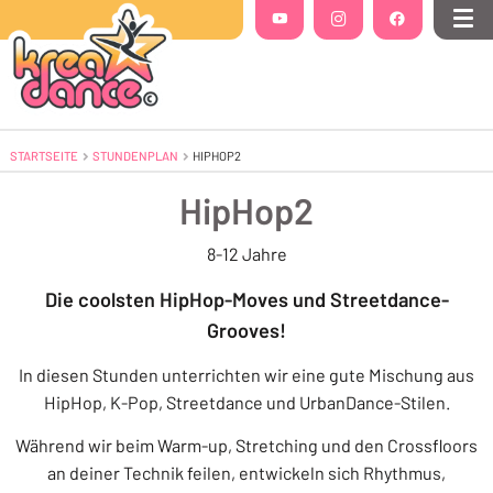
Folgt uns auf
YouTube
(Öffnet in einem neuen Tab oder Fenste
Instagram
(Öffnet in einem neuen Tab 
Facebook
(Öffnet in einem
Me
STARTSEITE
STUNDENPLAN
AKTUELL: HIPHOP2
HIPHOP2
HipHop2
8-12 Jahre
Die coolsten HipHop-Moves und Streetdance-
Grooves!
In diesen Stunden unterrichten wir eine gute Mischung aus
HipHop, K-Pop, Streetdance und UrbanDance-Stilen.
Während wir beim Warm-up, Stretching und den Crossfloors
an deiner Technik feilen, entwickeln sich Rhythmus,