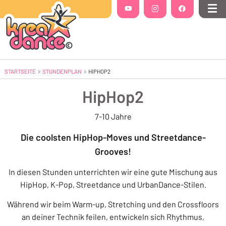
Folgt uns auf
YouTube
(Öffnet in einem neuen Tab oder Fenste
Instagram
(Öffnet in einem neuen Tab 
Facebook
(Öffnet in einem
Me
STARTSEITE
STUNDENPLAN
AKTUELL: HIPHOP2
HIPHOP2
HipHop2
7-10 Jahre
Die coolsten HipHop-Moves und Streetdance-
Grooves!
In diesen Stunden unterrichten wir eine gute Mischung aus
HipHop, K-Pop, Streetdance und UrbanDance-Stilen.
Während wir beim Warm-up, Stretching und den Crossfloors
an deiner Technik feilen, entwickeln sich Rhythmus,