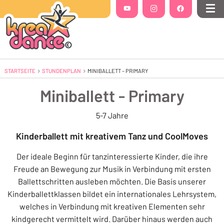
Folgt uns auf
YouTube
(Öffnet in einem neuen Tab oder Fenste
Instagram
(Öffnet in einem neuen Tab 
Facebook
(Öffnet in einem
Me
STARTSEITE
STUNDENPLAN
AKTUELL: MINIBALLETT – PRIMARY
MINIBALLETT – PRIMARY
Miniballett - Primary
5-7 Jahre
Kinderballett mit kreativem Tanz und CoolMoves
Der ideale Beginn für tanzinteressierte Kinder, die ihre
Freude an Bewegung zur Musik in Verbindung mit ersten
Ballettschritten ausleben möchten. Die Basis unserer
Kinderballettklassen bildet ein internationales Lehrsystem,
welches in Verbindung mit kreativen Elementen sehr
kindgerecht vermittelt wird. Darüber hinaus werden auch