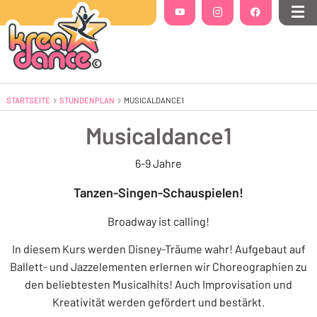
Folgt uns auf
YouTube
(Öffnet in einem neuen Tab oder Fenste
Instagram
(Öffnet in einem neuen Tab 
Facebook
(Öffnet in einem
Me
STARTSEITE
STUNDENPLAN
AKTUELL: MUSICALDANCE1
MUSICALDANCE1
Musicaldance1
6-9 Jahre
Tanzen-Singen-Schauspielen!
Broadway ist calling!
In diesem Kurs werden Disney-Träume wahr! Aufgebaut auf
Ballett- und Jazzelementen erlernen wir Choreographien zu
den beliebtesten Musicalhits! Auch Improvisation und
Kreativität werden gefördert und bestärkt.