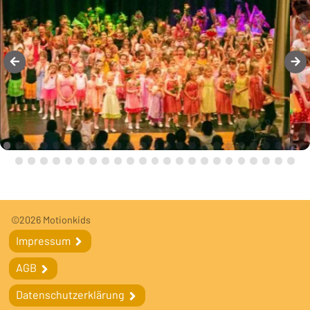
Fußleiste
Fußleistennavigation
©2026 Motionkids
Impressum
Impressum
AGB
AGB
Datenschutzerklärung
Datenschutzerklärung