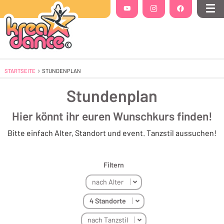
Folgt uns auf
YouTube
(Öffnet in einem neuen Tab oder Fenste
Instagram
(Öffnet in einem neuen Tab 
Facebook
(Öffnet in einem
Me
STARTSEITE
AKTUELL: STUNDENPLAN
STUNDENPLAN
Stundenplan
Hier könnt ihr euren Wunschkurs finden!
Bitte einfach Alter, Standort und event. Tanzstil aussuchen!
Filtern
nach Alter
4 Standorte
nach Tanzstil