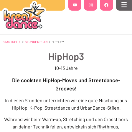
Folgt uns auf
YouTube
(Öffnet in einem neuen Tab oder Fenste
Instagram
(Öffnet in einem neuen Tab 
Facebook
(Öffnet in einem
Me
STARTSEITE
STUNDENPLAN
AKTUELL: HIPHOP3
HIPHOP3
HipHop3
10-13 Jahre
Die coolsten HipHop-Moves und Streetdance-
Grooves!
In diesen Stunden unterrichten wir eine gute Mischung aus
HipHop, K-Pop, Streetdance und UrbanDance-Stilen.
Während wir beim Warm-up, Stretching und den Crossfloors
an deiner Technik feilen, entwickeln sich Rhythmus,