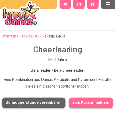
Folgt uns auf
YouTube
(Öffnet in einem neuen Tab oder Fenste
Instagram
(Öffnet in einem neuen Tab 
Facebook
(Öffnet in einem
Me
STARTSEITE
STUNDENPLAN
AKTUELL: CHEERLEADING
CHEERLEADING
Cheerleading
8-10 Jahre
Be a leader - be a cheerleader!
Eine Kombination aus Dance, Akrobatik und Pyramiden! Für alle,
die es ein bisschen sportlicher mögen!
Schnupperstunde vereinbaren
zum Kurs anmelden!