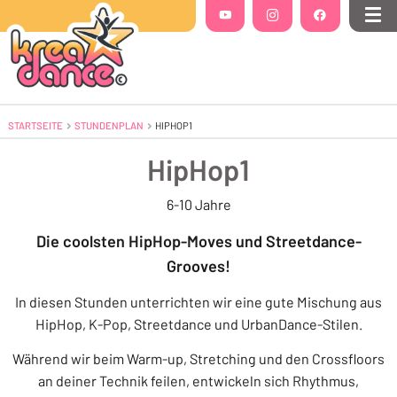
Folgt uns auf
YouTube
(Öffnet in einem neuen Tab oder Fenste
Instagram
(Öffnet in einem neuen Tab 
Facebook
(Öffnet in einem
Me
STARTSEITE
STUNDENPLAN
AKTUELL: HIPHOP1
HIPHOP1
HipHop1
6-10 Jahre
Die coolsten HipHop-Moves und Streetdance-
Grooves!
In diesen Stunden unterrichten wir eine gute Mischung aus
HipHop, K-Pop, Streetdance und UrbanDance-Stilen.
Während wir beim Warm-up, Stretching und den Crossfloors
an deiner Technik feilen, entwickeln sich Rhythmus,