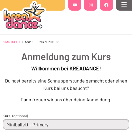
Folgt uns auf
YouTube
(Öffnet in einem neuen Tab oder Fenste
Instagram
(Öffnet in einem neuen Tab 
Facebook
(Öffnet in einem
Me
STARTSEITE
AKTUELL: ANMELDUNG ZUM KURS
ANMELDUNG ZUM KURS
Anmeldung zum Kurs
Willkommen bei KREADANCE!
Du hast bereits eine Schnupperstunde gemacht oder einen
Kurs bei uns besucht?
Dann freuen wir uns über deine Anmeldung!
Kurs
(optional)